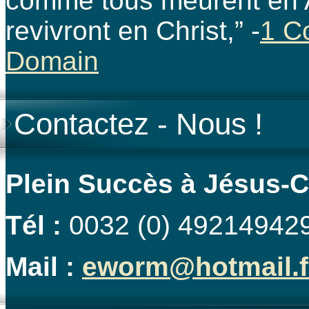
comme tous meurent en 
revivront en Christ,” -
1 C
Domain
Contactez - Nous !
Plein Succès à Jésus-C
Tél :
0032 (0) 492149429
Mail :
eworm@hotmail.f