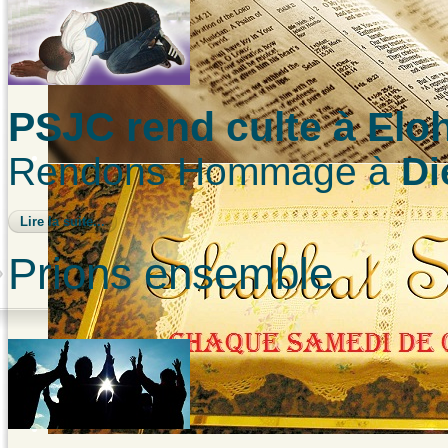
PSJC rend culte à Elo
Rendons Hommage à
Di
Lire la suite...
Prions ensemble