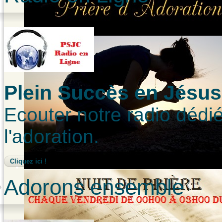
Plein Succès en Jésus-
Ecouter notre radio dédié
l'adoration.
Cliquez ici !
Adorons ensemble