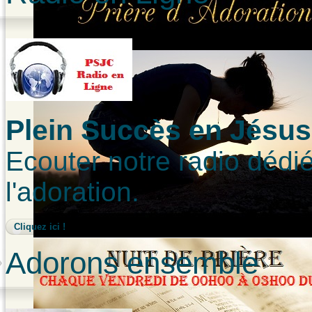
Plein Succès en Jésus-
Ecouter notre radio dédié
l'adoration.
Cliquez ici !
Adorons ensemble