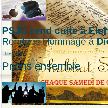
PSJC rend culte à Elo
Rendons Hommage à
Di
Lire la suite...
Prions ensemble